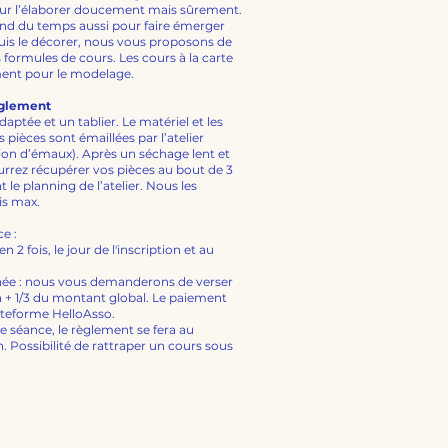
ur l’élaborer doucement mais sûrement.
prend du temps aussi pour faire émerger
puis le décorer, nous vous proposons de
s formules de cours. Les cours à la carte
ent pour le modelage.
èglement
ptée et un tablier. Le matériel et les
s pièces sont émaillées par l’atelier
tion d’émaux).
Après un séchage lent et
urrez récupérer vos pièces au bout de 3
 le planning de l’atelier. Nous les
is max.
e :
n 2 fois, le jour de l'inscription et au
née : nous vous demanderons de verser
on + 1/3 du montant global. Le paiement
plateforme HelloAsso.
e séance, le règlement se fera au
n.
Possibilité de rattraper un cours sous