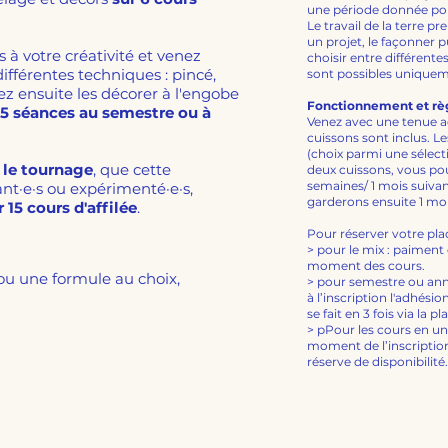
une période donnée po
Le travail de la terre 
un projet, le façonner 
rs à votre créativité et venez
choisir entre différente
ifférentes techniques : pincé,
sont possibles uniquem
z ensuite les décorer à l'engobe
Fonctionnement et r
15 séances au semestre ou à
Venez avec une tenue ada
cuissons sont inclus. Le
(choix parmi une sélec
r
le tournage
, que cette
deux cuissons, vous po
semaines/ 1 mois suivant
nt·e·s ou expérimenté·e·s,
garderons ensuite 1 mo
 15 cours d'affilée
.
Pour réserver votre plac
> pour le mix : paiment e
moment des cours.
n ou une formule au choix,
> pour semestre ou an
à l’inscription l'adhési
se fait en 3 fois via la 
> p
Pour les cours en un
moment de l’inscriptio
réserve de disponibilité.