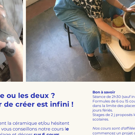
Bon à savoir
e ou les deux ?
Séance de 2h30 (sauf in
Formules de 6 ou 15 cou
 de créer est infini !
dans la limite des place
jours fériés.
Stages de 2 j proposés
scolaires.
ent la céramique et/ou hésitent
vous conseillons notre cours l
e
Nos cours sont d'affilé
commencez un projet de
elage et décors
sur 6 cours