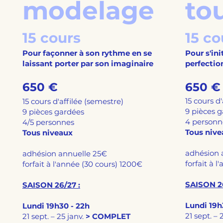
modelage
to
15 cours
15 co
Pour façonner à son rythme en se
Pour s'in
laissant porter par son imaginaire
perfectio
650 €
650 €
15 cours d'
15 cours d'affilée (semestre)
9 pièces 
9 pièces gardées
4 personn
4/5 personnes
Tous niv
Tous niveaux
adhésion 
adhésion annuelle 25€
forfait à 
forfait à l'année (30 cours) 1200€
SAISON 26
SAISON 26/27 :
Lundi 19h
Lundi 19h30 - 22h
21 sept. – 
21 sept. – 25 janv.
> COMPLET