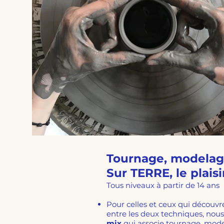
Tournage, modelag
Sur TERRE, le plaisir
Tous niveaux à partir de 14 ans
Pour celles et ceux qui découvr
entre les deux techniques, nous 
mix
qui associe tournage, mod