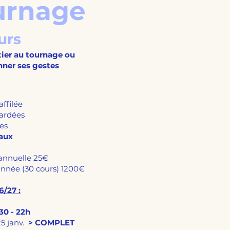
urnage
urs
itier au tournage ou
nner ses gestes
affilée
gardées
es
eaux
annuelle 25€
l'année (30 cours) 1200€
/27 :
30 - 22h
25 janv.
> COMPLET