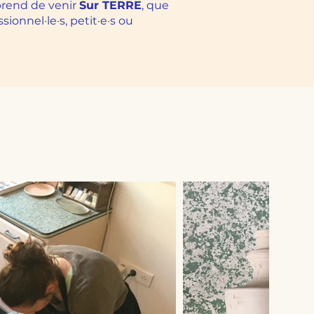
 prend de venir
Sur TERRE
, que
sionnel·le·s, petit·e·s ou