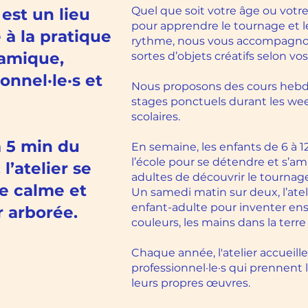
Quel que soit votre âge ou votr
 est un lieu
pour apprendre le tournage et l
 à la pratique
rythme, nous vous accompagno
ramique,
sortes d’objets créatifs selon vos
onnel·le·s et
Nous proposons des cours hebd
stages ponctuels durant les we
scolaires.
à 5 min du
En semaine, les enfants de 6 à 1
l’école pour se détendre et s’amus
l’atelier se
adultes de découvrir le tournag
e calme et
Un samedi matin sur deux, l’atel
enfant-adulte pour inventer en
 arborée.
couleurs, les mains dans la terre 
Chaque année, l'atelier accueill
professionnel·le·s qui prennent 
leurs propres œuvres.